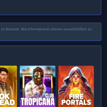
 zu Bassbet. Alle Informationen dienen ausschließlich zu