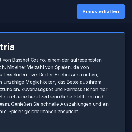
Bonus erhalten
tria
lt von Bassbet Casino, einem der aufregendsten
ch. Mit einer Vielzahl von Spielen, die von
zu fesselnden Live-Dealer-Erlebnissen reichen,
rn unzählige Möglichkeiten, das Beste aus ihrem
szuholen. Zuverlässigkeit und Fairness stehen hier
tzt durch eine benutzerfreundliche Plattform und
Team. Genießen Sie schnelle Auszahlungen und ein
alle Spieler gleichermaßen anspricht.