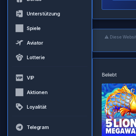
Unterstützung
Spiele
⚠ Diese Websit
Aviator
Lotterie
Beliebt
VIP
Aktionen
Loyalität
Telegram