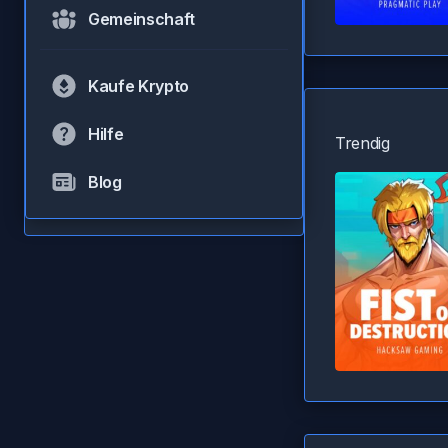
Gemeinschaft
Kaufe Krypto
Hilfe
Trendig
Blog