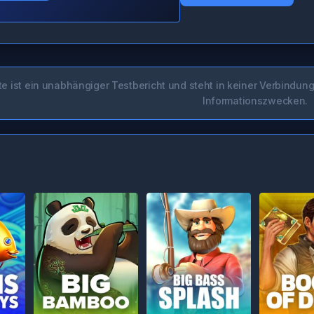
e ist ein unabhängiger Testbericht und steht in keiner Verbindung
Informationszwecken.